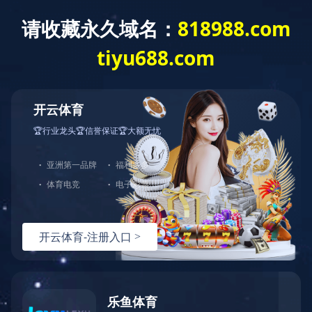
欢迎您来到完美(中国)体育官方网站官网！
皖南首页
皖南高效电机
皖南高压电机
产品中
365WMSPORTS网页版登录入口
关键词：
皖南电机
电机生产厂家
高效节能电机
高压电机
三相异
当前位置：
首页
»
全站搜索
» 搜索：《国家工业节能技术装备推荐目录》
[皖南资讯]皖南电机YE3、YBX3系列产品 入选
《国家工业节能技术装备推荐目录》
为促进节能高效产品的推广应用，引导和推动生产与消费方式的转变，工信部于近日
（2017）》目录。 公司生产的YE3系列超高效三相异步电动机、YBX3系列高效
荐、相关行业协会和专家评审，名列该推荐名录之中。
阅读（526）
标签：
高效电机
相关搜索