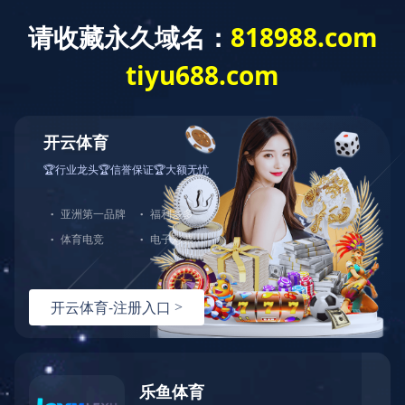
欢迎来到皖南电机！
专注电机制造60年，服务全球制造业
首页
皖南资讯
公司计量室搬迁至电气公司
2024-12-26 20:49:39 皖南电机