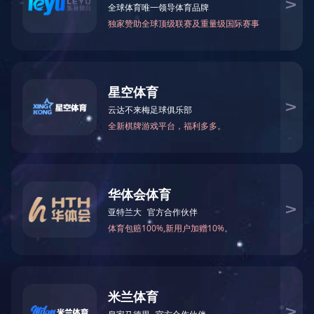
11月26日，中国机械工业质量管理协会在广州召开中机质协八届
四次理事扩大会暨第九届全国机械工业可靠性技术应用交流大会，会
上公布了“全国机械工业用户满意产品（零部件）”目录。完美(中国)
体育官方网站“YE5系列三相异步电动机H80-355”和“TYCP系列超高
效率三相变频永磁同步电动机H80-355”榜上有名。