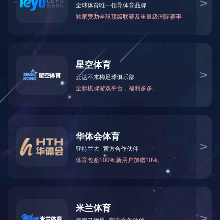
为加快推动高效节能技术装备/产品的推广应用，引导绿色生产和
绿色消费,根据工业和信息化部办公厅《关于开展2018年度国家工业
节能技术装备推荐及“能效之星”产品评价工作的通知》（工信厅节函
[2018]212号）文件精神，我公司上报了YE4系列三相异步电动机作
为推荐产品，经省经信委推荐、相关行业协会和专家评审， 工信部
于近日发布了第55号和56号公告，公布了《国家工业节能技术装备推
荐目录（2018）》和《“能效之星”产品目录（2018）》，YE4系列三
相异步电动机分别入选该目录。
YE4系列三相异步电动机能效等级达到或优于GB18613-