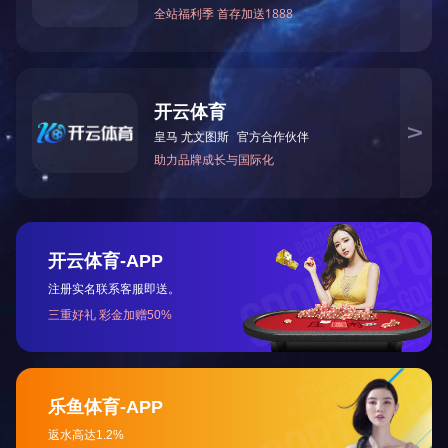
暂无评论
热点推荐
公司举行“皖南电机厂”景石揭幕仪式
皖南电机举办“质量大讲堂”
皖南电机举办“迎国庆”员工拔河比赛
皖南电机积极开展“质量月”活动
皖南电机入选“安徽省2022年制造业单项冠军培育企业”
版权所有 2003-2015
完美(中国)体育官方网站