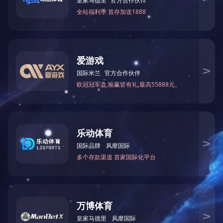
2012《中小型三相异步电动机能效限定值及能效等级》标准中1级能
效指标，此次全系列产品入选该目录，将能极大地促进我公司高效节
能电机的推广，扩大市场占有率，对推进全社会节能减排工作也有着
重要的现实意义。
版权所有：完美(中国)体育官方网站（www.fdtmeihj.com）
分享到：
关于“
高效电机|节能电机
”的相关资讯
《电动机能效限定值及能效等级》等2项国家标准修订研讨会近日在京
召开
金工车间持续开展“三控一巡查”活动 提升高效节能电机机座外观质量
皖南电机开展安全生产大检查 确保节能电机安全生产无漏洞
网友热评