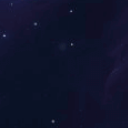
Y2系列高压高效三相异步电动机
高效电机
防爆电机
变频调速电机
永磁电机
伺服电机
特种(专用)电机
出口电机
驱动控制