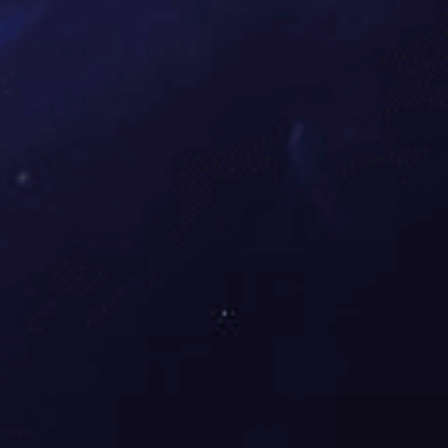
Y系列高压高效三相异步电动机
全国热线电话
400-111-0563
YKK系列高压高效三相异步电动机
Y2系列高压高效三相异步电动机
高效电机
防爆电机
变频调速电机
永磁电机
YE3VF系列变频调
TYCP系列三相变频驱动永磁同步电动机
伺服电机
特种(专用)电机