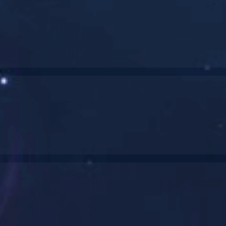
一扫!
官方微信
|
皖南高压电机
产品中心
电机定制
成功案例