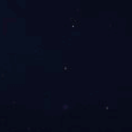
军工品质，非凡动力，高
步电动机
YXVF(YVP)系列变频调速电动机
端客户信赖品牌
高效节能
工信部“能效之星”产品、中国低碳认证
高压高效、低压高效、NEMA Premium高效、日本高
效，IE3 、IE4、IE5高效电机，应有尽有;
入围“节能产品惠民工程”，已获中国节能产品认证证
书， 低碳产品认证证书，符合国家绿色可持续发展战
略，市场竞争力更强
质量好，可靠性高
性能稳定、运行平稳，
使用维护烦恼少！
噪声低、振动小，起动性能好、转矩高
运行温度低， 使用寿命长，连续多年故障率低于 0.5 %