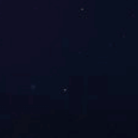
YFB3系列高效率粉尘防爆三相异步电
YE4系列超超高效率三相异
动
 MOTOR MANUFACTURING EXPERTS
-
高效电机
制造专家
非凡动力，高端客户信赖品牌