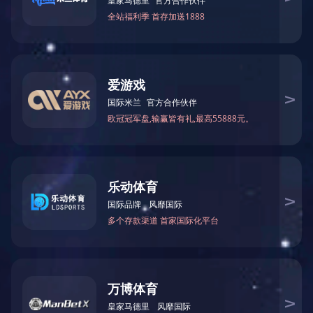
皖南电机推荐产品
YE