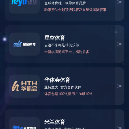
当前位置：
首页
»
出口电机
»
NEP系列超高效率三相异步电动机
NE