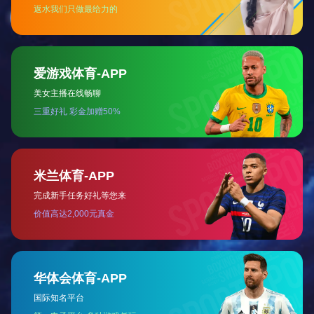
YB
皖南电机推荐资讯
完美(中国)体育官方网站宣传片（2024）正式发布
关于印发中小型三相异步电动机、电力变压器、通风机等五类产品能源效率标识实施规则
皖南电机知识小讲堂汇总
公司获省重点产业链标志性产品等荣誉
陈学锋当选中国电器工业协会中小型电机分会第十届副理事长
南阳防爆电气研究所来公司调研指导
县人大来公司调研质量强县工作
县领导慰问省劳模陈根喜、管兵等
中国质量协会聂宗凤诊断师为皖南电机 QC 骨干培训赋能
中国质量认证中心副主任刘钢一行来皖南电机参观调研
安徽南华电机集团2025年年会隆重召开
皖南电机举行工艺监督检查情况通报会
威能公司工会组织召开2024年度小改小革创新成果评审会
皖南电机2024年度小改小革创新成果评审揭晓
优化管理效能 筑牢新质生产力根基
市政协主席吴爱国到皖南电机调研
皖南电机获多项市县级荣誉表彰
皖南电机多项产品获省级殊荣
共庆三八妇女节 企业温情暖人心
威能公司：提前进入状态 保障生产流畅