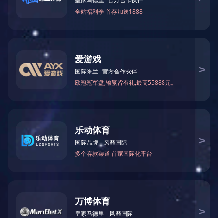
皖南电机推荐产品
YL