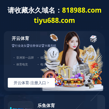
欢迎您来到完美(中国)体育官方网站官网！
皖南首页
皖南高效电机
皖南高压电机
产品中
365WMSPORTS网页版登录入口
关键词：
1级能效电机
高效电机
高压电机
低压电机
调速电机