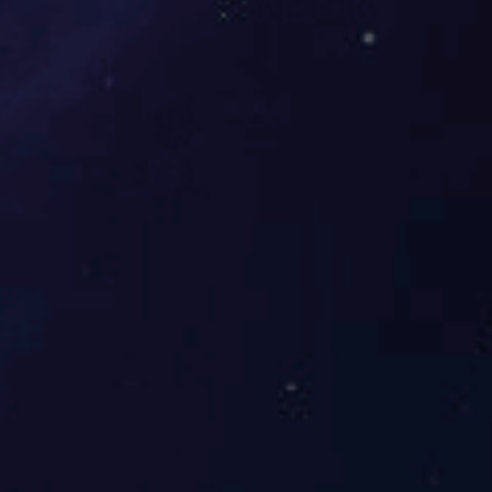
伺服电机
特种(专用)电机
出口电机
驱动控制
高速产品
NEMA标准电机
单相分马力电机
直流电机