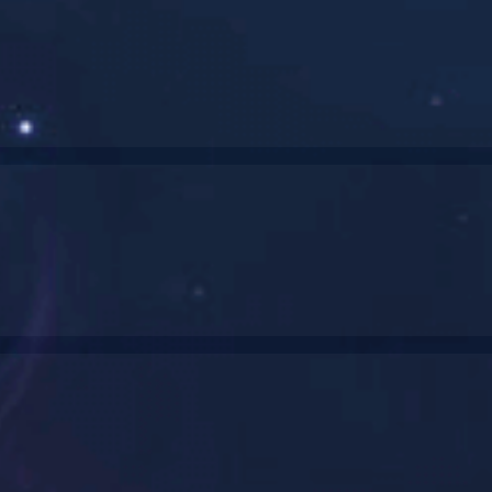
三相异步电动机