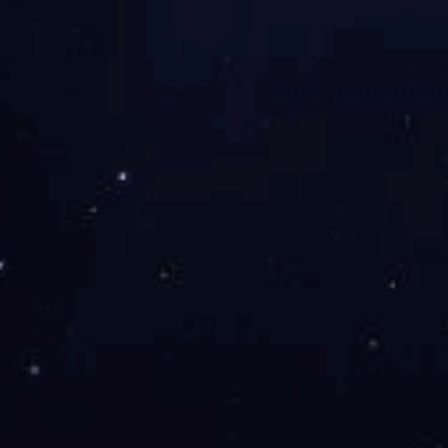
365WMSPORTS网页版登录入口
完美(中国)体育官方网站
公司电话：
0563-5028878
公司传真：
0563-5029999
公司邮箱：
wndj@wnmotor.com
公司地址：
安徽省泾县泾川镇南华路86号
皖南首页
皖南高效电机
皖南
365WMSPORTS网页版登录入口
网站