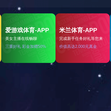
YLKK系列高压三相异步电动机