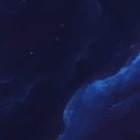
等五类产品能源效率标识实施规则(修订版)的通知（2021年）
副理事长
训赋能
研
评审会