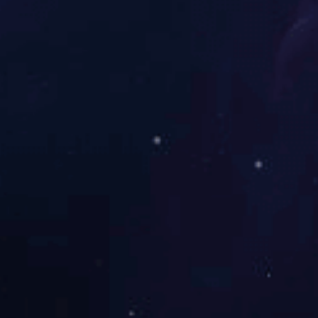
驱动控制
高速产品
NEMA标准电机
单相分马力电机
直流电机
智能控制电机
变频器