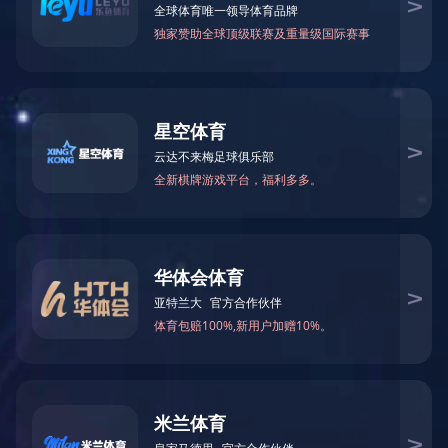
当前位置：
首页
»
特种(专用)电机
»
YYB系列油泵专用三相异步电动机
YY