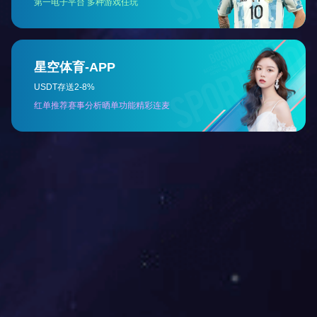
高压电机
高效电机
防爆电机
变频调速电机
永磁电机
伺服电机
特种(专用)电机
出口电机