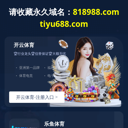
欢迎您来到完美(中国)体育官方网站官网！
皖南首页
皖南高效电机
皖南高压电机
产品中
365WMSPORTS网页版登录入口
关键词：
1级能效电机
高效电机
高压电机
低压电机
调速电机