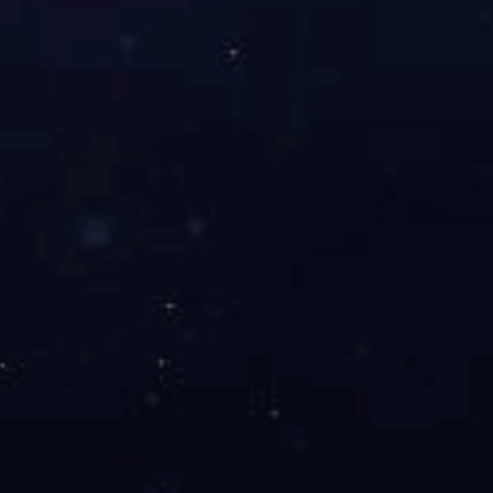
365WMSPORTS网页版登录入口
完美(中国)体育官方网站
公司电话：
0563-5028878
公司传真：
0563-5029999
公司邮箱：
wndj@wnmotor.com
公司地址：
安徽省泾县泾川镇南华路86号
皖南首页
皖南高效电机
皖南高压电机
产品中心
365WMSPORTS网页版登录入口
网站地图
完美(中国)体育官
备案号：
皖ICP备11
公司地址：安徽省
公司电话：0563-5028
公司传真：0563-5029
公司邮箱：
wndj＠w